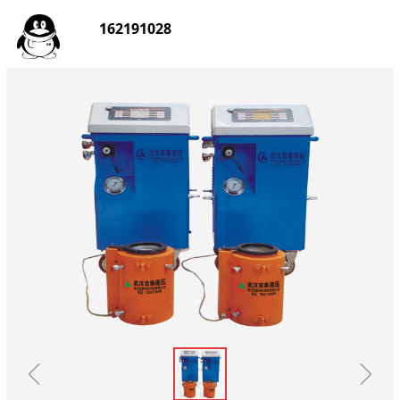
162191028
ꁆ
ꁇ