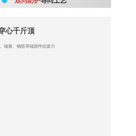
拔穿心千斤顶
、锚索、钢筋等锚固件抗拔力