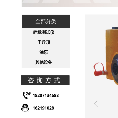
全部分类
静载测试仪
千斤顶
油泵
其他设备
18207134688
ꁆ
162191028