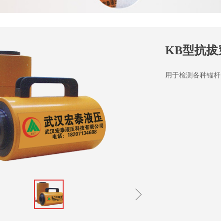
KB型抗
用于检测各种锚杆
ꁇ